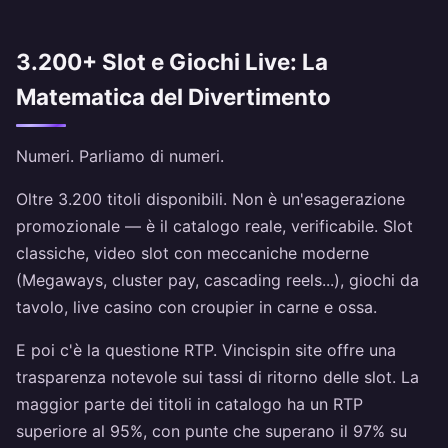
3.200+ Slot e Giochi Live: La
Matematica del Divertimento
Numeri. Parliamo di numeri.
Oltre 3.200 titoli disponibili. Non è un'esagerazione
promozionale — è il catalogo reale, verificabile. Slot
classiche, video slot con meccaniche moderne
(Megaways, cluster pay, cascading reels...), giochi da
tavolo, live casino con croupier in carne e ossa.
E poi c'è la questione RTP. Vincispin site offre una
trasparenza notevole sui tassi di ritorno delle slot. La
maggior parte dei titoli in catalogo ha un RTP
superiore al 95%, con punte che superano il 97% su