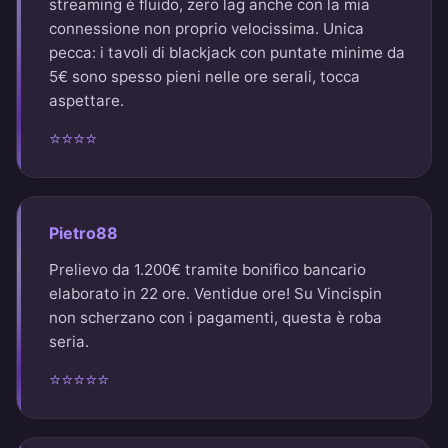
streaming è fluido, zero lag anche con la mia
connessione non proprio velocissima. Unica
pecca: i tavoli di blackjack con puntate minime da
5€ sono spesso pieni nelle ore serali, tocca
aspettare.
⭐⭐⭐⭐
Pietro88
Prelievo da 1.200€ tramite bonifico bancario
elaborato in 22 ore. Ventidue ore! Su Vincispin
non scherzano con i pagamenti, questa è roba
seria.
⭐⭐⭐⭐⭐