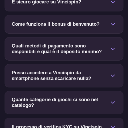
È sicuro giocare su Vincispin?
Assolutamente sì. La piattaforma opera con
licenza Curaçao e utilizza crittografia SSL a 256
Come funziona il bonus di benvenuto?
bit per proteggere ogni transazione e dato
personale. Tutti i giochi sono certificati da
Registrandoti e effettuando il primo deposito,
provider con RNG verificato, quindi i risultati
puoi ottenere fino a 500 € più 350 giri gratuiti
Quali metodi di pagamento sono
disponibili e qual è il deposito minimo?
sono sempre casuali e trasparenti.
distribuiti sui primi versamenti. I free spin
vengono accreditati in tranche giornaliere.
Sulla piattaforma trovi Visa, Mastercard, Skrill,
Consulta i termini nella sezione promozioni per
Neteller e diversi wallet digitali. Il deposito
Posso accedere a Vincispin da
conoscere il requisito di scommessa applicato.
smartphone senza scaricare nulla?
minimo parte da 10 €. Ogni transazione viene
elaborata istantaneamente, così puoi iniziare a
Certo. Il sito è completamente ottimizzato per
giocare subito dopo il versamento.
browser mobile su iOS e Android, senza bisogno
Quante categorie di giochi ci sono nel
catalogo?
di installare app. L'interfaccia si adatta
automaticamente allo schermo e mantiene tutte
Il catalogo include oltre 3.000 titoli suddivisi tra
le funzionalità della versione desktop, inclusi
slot, giochi da tavolo, live casino e crash game.
Il processo di verifica KYC su Vincispin
depositi e prelievi.