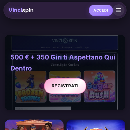
Vinci
spin
ACCEDI
500 € + 350 Giri ti Aspettano Qui
Dentro
REGISTRATI