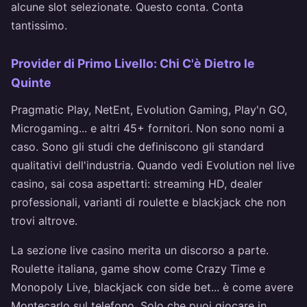
alcune slot selezionate. Questo conta. Conta
tantissimo.
Provider di Primo Livello: Chi C'è Dietro le
Quinte
Pragmatic Play, NetEnt, Evolution Gaming, Play'n GO,
Microgaming... e altri 45+ fornitori. Non sono nomi a
caso. Sono gli studi che definiscono gli standard
qualitativi dell'industria. Quando vedi Evolution nel live
casino, sai cosa aspettarti: streaming HD, dealer
professionali, varianti di roulette e blackjack che non
trovi altrove.
La sezione live casino merita un discorso a parte.
Roulette italiana, game show come Crazy Time e
Monopoly Live, blackjack con side bet... è come avere
Montecarlo sul telefono. Solo che puoi giocare in