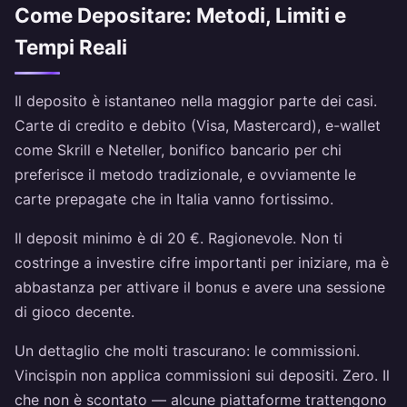
Come Depositare: Metodi, Limiti e
Tempi Reali
Il deposito è istantaneo nella maggior parte dei casi.
Carte di credito e debito (Visa, Mastercard), e-wallet
come Skrill e Neteller, bonifico bancario per chi
preferisce il metodo tradizionale, e ovviamente le
carte prepagate che in Italia vanno fortissimo.
Il deposit minimo è di 20 €. Ragionevole. Non ti
costringe a investire cifre importanti per iniziare, ma è
abbastanza per attivare il bonus e avere una sessione
di gioco decente.
Un dettaglio che molti trascurano: le commissioni.
Vincispin non applica commissioni sui depositi. Zero. Il
che non è scontato — alcune piattaforme trattengono