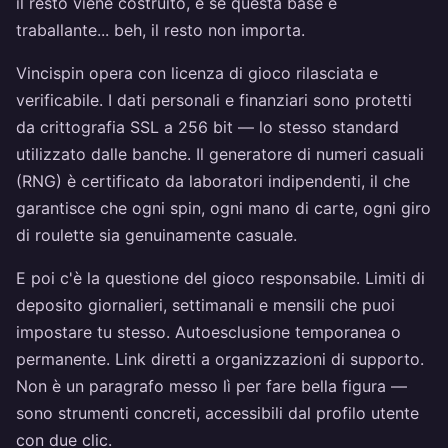
il resto viene costruito, e se questa base è
traballante... beh, il resto non importa.
Vincispin opera con licenza di gioco rilasciata e
verificabile. I dati personali e finanziari sono protetti
da crittografia SSL a 256 bit — lo stesso standard
utilizzato dalle banche. Il generatore di numeri casuali
(RNG) è certificato da laboratori indipendenti, il che
garantisce che ogni spin, ogni mano di carte, ogni giro
di roulette sia genuinamente casuale.
E poi c'è la questione del gioco responsabile. Limiti di
deposito giornalieri, settimanali e mensili che puoi
impostare tu stesso. Autoesclusione temporanea o
permanente. Link diretti a organizzazioni di supporto.
Non è un paragrafo messo lì per fare bella figura —
sono strumenti concreti, accessibili dal profilo utente
con due clic.