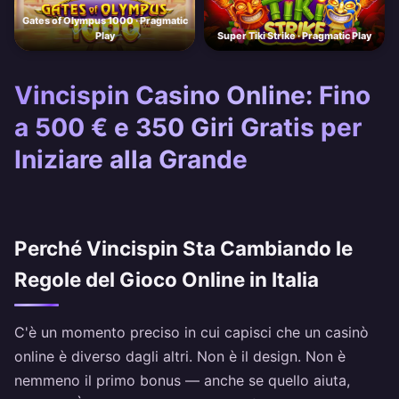
Gates of Olympus 1000 · Pragmatic
Play
Super Tiki Strike · Pragmatic Play
Vincispin Casino Online: Fino
a 500 € e 350 Giri Gratis per
Iniziare alla Grande
Perché Vincispin Sta Cambiando le
Regole del Gioco Online in Italia
C'è un momento preciso in cui capisci che un casinò
online è diverso dagli altri. Non è il design. Non è
nemmeno il primo bonus — anche se quello aiuta,