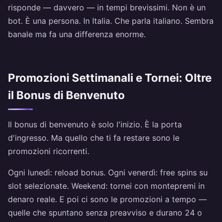
risponde — davvero — in tempi brevissimi. Non è un
bot. È una persona. In Italia. Che parla italiano. Sembra
banale ma fa una differenza enorme.
Promozioni Settimanali e Tornei: Oltre
il Bonus di Benvenuto
Il bonus di benvenuto è solo l'inizio. È la porta
d'ingresso. Ma quello che ti fa restare sono le
promozioni ricorrenti.
Ogni lunedì: reload bonus. Ogni venerdì: free spins su
slot selezionate. Weekend: tornei con montepremi in
denaro reale. E poi ci sono le promozioni a tempo —
quelle che spuntano senza preavviso e durano 24 o