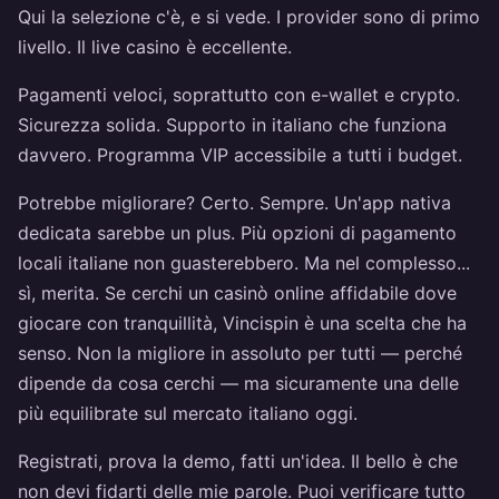
Qui la selezione c'è, e si vede. I provider sono di primo
livello. Il live casino è eccellente.
Pagamenti veloci, soprattutto con e-wallet e crypto.
Sicurezza solida. Supporto in italiano che funziona
davvero. Programma VIP accessibile a tutti i budget.
Potrebbe migliorare? Certo. Sempre. Un'app nativa
dedicata sarebbe un plus. Più opzioni di pagamento
locali italiane non guasterebbero. Ma nel complesso...
sì, merita. Se cerchi un casinò online affidabile dove
giocare con tranquillità, Vincispin è una scelta che ha
senso. Non la migliore in assoluto per tutti — perché
dipende da cosa cerchi — ma sicuramente una delle
più equilibrate sul mercato italiano oggi.
Registrati, prova la demo, fatti un'idea. Il bello è che
non devi fidarti delle mie parole. Puoi verificare tutto