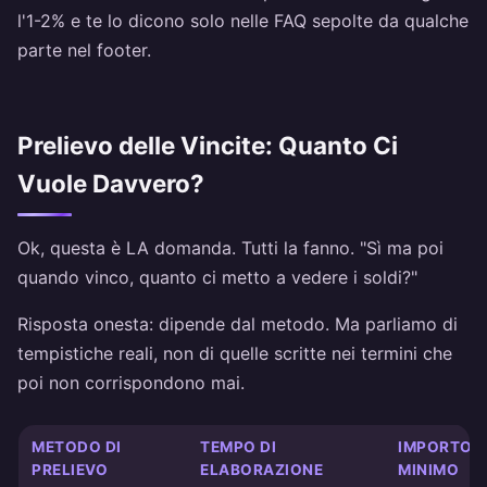
l'1-2% e te lo dicono solo nelle FAQ sepolte da qualche
parte nel footer.
Prelievo delle Vincite: Quanto Ci
Vuole Davvero?
Ok, questa è LA domanda. Tutti la fanno. "Sì ma poi
quando vinco, quanto ci metto a vedere i soldi?"
Risposta onesta: dipende dal metodo. Ma parliamo di
tempistiche reali, non di quelle scritte nei termini che
poi non corrispondono mai.
METODO DI
TEMPO DI
IMPORTO
PRELIEVO
ELABORAZIONE
MINIMO